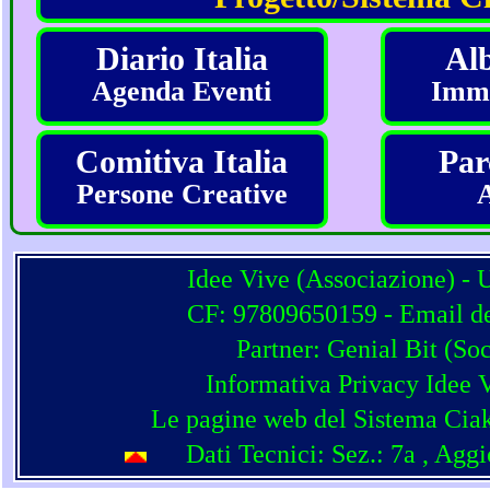
Diario Italia
Alb
Agenda Eventi
Imma
Comitiva Italia
Par
Persone Creative
Idee Vive (Associazione) - 
CF: 97809650159 - Email del
Partner:
Genial Bit
(
Soc
Informativa Privacy Idee 
Le pagine web del Sistema Ciak
Dati Tecnici: Sez.: 7a
, Agg